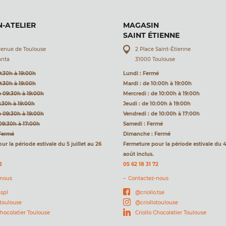
-ATELIER
MAGASIN
SAINT ÉTIENNE
venue de Toulouse
2 Place Saint-Étienne
anta
31000 Toulouse
9:30h à 19:00h
Lundi : Fermé
9:30h à 19:00h
Mardi : de 10:00h à 19:00h
e 09:30h à 19:00h
Mercredi : de 10:00h à 19:00h
9:30h à 19:00h
Jeudi : de 10:00h à 19:00h
e 09:30h à 19:00h
Vendredi : de 10:00h à 17:00h
09:30h à 17:00h
Samedi : Fermé
Fermé
Dimanche : Fermé
r la période estivale du 5 juillet au 26
Fermeture pour la période estivale du 4 
août inclus.
2
05 62 18 31 72
-nous
Contactez-nous
.spl
@criollo.tse
otoulouse
@criollotoulouse
Chocolatier Toulouse
Criollo Chocolatier Toulouse