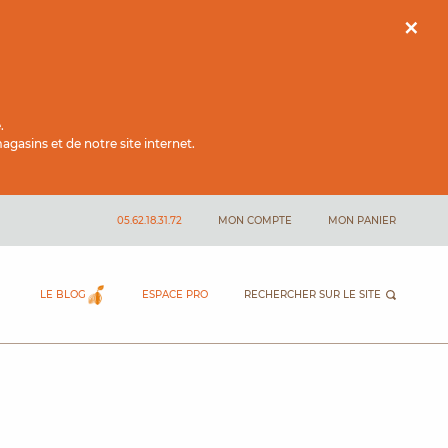
×
.
gasins et de notre site internet.
05.62.18.31.72
MON COMPTE
MON PANIER
LE BLOG
ESPACE PRO
RECHERCHER SUR LE SITE