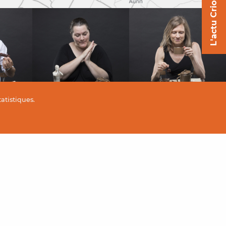
L'actu Criollo
tatistiques
.
RETRAIT EN MAGASIN
arte
Commandez en ligne sur notre site et
âce à notre
venez retirer votre achat à partir du
lendemain dans un de nos 3 magasins