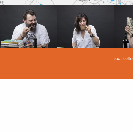
Nous colle
Assortiment
Balloti
Coffre
Coffre
Coffre
Bonbo
LA CHOCOLATERIE
Tablettes
BOUTIQUE EN LIGNE
Pâtes à tarti