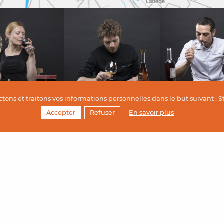
ctons et traitons vos informations personnelles dans le but suivant :
S
Accepter
Refuser
En savoir plus
s de chocolats
PAIEMENT SÉCURISÉ
ns
Réalisez vos paiements par C
ts Must
Bancaire en toute sécurité gr
partenaire Payplug.
ts Métal
ts Platine
nnières
ner