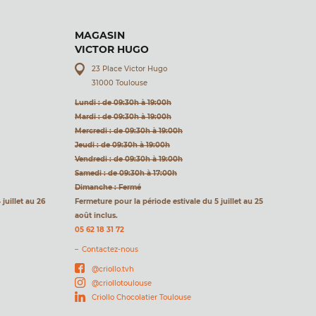
MAGASIN
VICTOR HUGO
23 Place Victor Hugo
31000 Toulouse
Lundi : de 09:30h à 19:00h
Mardi : de 09:30h à 19:00h
Mercredi : de 09:30h à 19:00h
Jeudi : de 09:30h à 19:00h
Vendredi : de 09:30h à 19:00h
Samedi : de 09:30h à 17:00h
Dimanche : Fermé
juillet au 26
Fermeture pour la période estivale du 5 juillet au 25
août inclus.
05 62 18 31 72
Contactez-nous
@criollo.tvh
@criollotoulouse
Criollo Chocolatier Toulouse