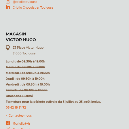
@criollotoulouse
Criollo Chocolatier Toulouse
MAGASIN
VICTOR HUGO
23 Place Victor Hugo
31000 Toulouse
Lundi : de 09:30h à 19:00h
Mardi : de 09:30h à 19:00h
Mercredi : de 09:30h à 19:00h
Jeudi : de 09:30h à 19:00h
Vendredi : de 09:30h à 19:00h
Samedi : de 09:30h à 17:00h
Dimanche : Fermé
Fermeture pour la période estivale du 5 juillet au 25 août inclus.
05 62 18 31 72
Contactez-nous
@criollo.tvh