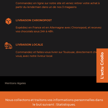
Commandez en ligne sur notre site et venez retirer votre achat à
partir du lendemain dans un de nos 3 magasins
LIVRAISON CHRONOPOST
Expédiez en France et en Allemagne avec Chronopost, et recevez
vos chocolats sous 24h à 48h.
LIVRAISON LOCALE
Commandez et faites-vous livrer sur Toulouse, directement chez
L'actu Criollo
vous, avec notre livreur local.
Mentions légales
Conditions générales de vente
Nous collectons et traitons vos informations personnelles dans
Données personnelles
le but suivant :
Statistiques
.