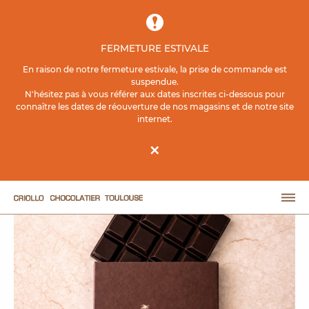
Contenu principal
FERMETURE ESTIVALE
ACCUEIL
BOUTIQUE EN LIGNE
TABLETTES
En raison de notre fermeture estivale, la prise de commande est
suspendue.
N'hésitez pas à vous référer aux dates inscrites ci-dessous pour
Maracaïbo 100%
connaître les dates de réouverture de nos magasins et de notre site
internet.
×