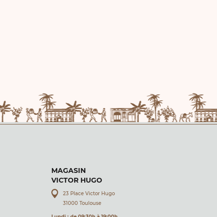
MAGASIN
VICTOR HUGO
23 Place Victor Hugo
31000 Toulouse
Lundi : de 09:30h à 19:00h