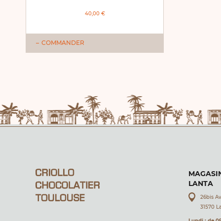
40,00 €
COMMANDER
MAGASIN
LANTA
26bis A
31570 L
Lundi : de 0