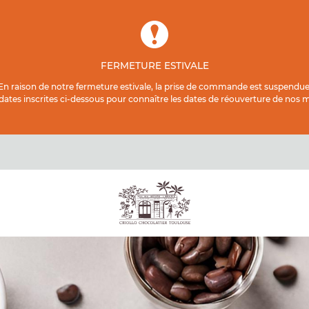
FERMETURE ESTIVALE
En raison de notre fermeture estivale, la prise de commande est suspendue
 dates inscrites ci-dessous pour connaître les dates de réouverture de nos ma