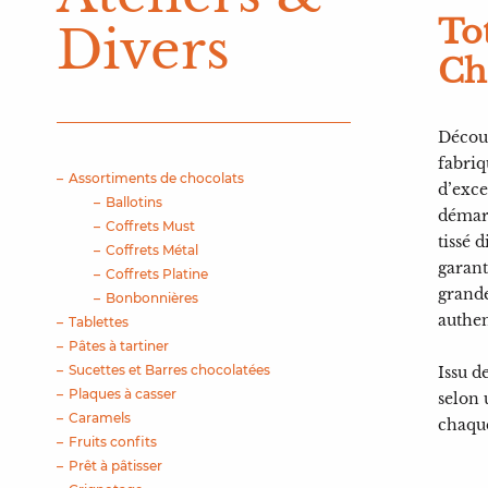
To
Divers
Ch
Découv
fabriq
Assortiments de chocolats
d’exce
Ballotins
démarc
Coffrets Must
tissé 
Coffrets Métal
garant
Coffrets Platine
grande
Bonbonnières
authen
Tablettes
Pâtes à tartiner
Sucettes et Barres chocolatées
Issu d
Plaques à casser
selon
Caramels
chaque
Fruits confits
Prêt à pâtisser