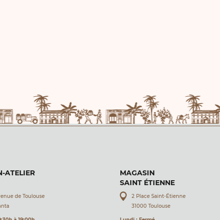
-ATELIER
MAGASIN
SAINT ÉTIENNE
venue de Toulouse
2 Place Saint-Étienne
anta
31000 Toulouse
9:30h à 19:00h
Lundi : Fermé