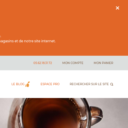
×
.
gasins et de notre site internet.
05.62.18.31.72
MON COMPTE
MON PANIER
LE BLOG
ESPACE PRO
RECHERCHER SUR LE SITE