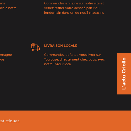
arte
Commandez en ligne sur notre site et
âce à notre
venez retirer votre achat à partir du
lendemain dans un de nos 3 magasins
LIVRAISON LOCALE
lemagne
Commandez et faites-vous livrer sur
vos
Toulouse, directement chez vous, avec
L'actu Criollo
notre livreur local.
tatistiques
.
Conditions générales de vente
Données personnelles
Crédits