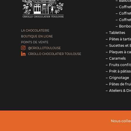
Balloti
Coffre
Coffre
Coffre
Bonbo
LA CHOCOLATERIE
Tablettes
BOUTIQUE EN LIGNE
Pâtes à tarti
POINTS DE VENTE
Sucettes et 
@CRIOLLOTOULOUSE
Plaques à ca
CRIOLLO CHOCOLATIER TOULOUSE
Caramels
Fruits confi
Prêt à pâtiss
Grignotage
Pâtes de fru
Ateliers & Di
Nous colle
Notre site de e-commerce s'inscrit dans le projet de t
CRIOLLO soutenu financièrement par le Conseil Région