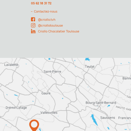
05 62 18 31 72
Contactez-nous
@criollo.tvh
@criollotoulouse
Criollo Chocolatier Toulouse