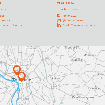
2
05 62 18 31 72
-nous
Contactez-nous
.spl
@criollo.tse
otoulouse
@criollotoulouse
Chocolatier Toulouse
Criollo Chocolatier Toulouse