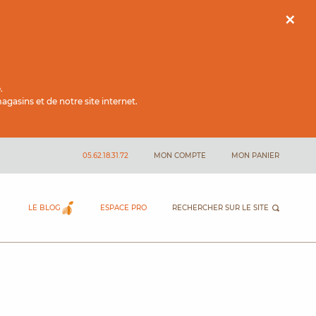
×
.
gasins et de notre site internet.
05.62.18.31.72
MON COMPTE
MON PANIER
LE BLOG
ESPACE PRO
RECHERCHER SUR LE SITE