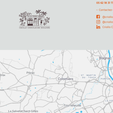
05 62 18 31 7
Contactez
@criollo
@crioll
Criollo 