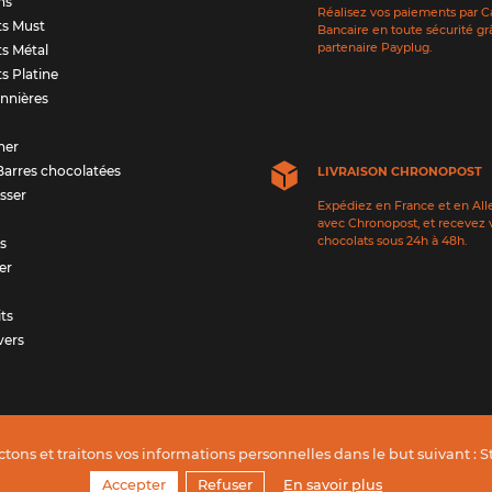
ns
Réalisez vos paiements par C
ts Must
Bancaire en toute sécurité gr
partenaire Payplug.
ts Métal
ts Platine
nnières
ner
Barres chocolatées
LIVRAISON CHRONOPOST
sser
Expédiez en France et en Al
avec Chronopost, et recevez 
chocolats sous 24h à 48h.
ts
er
its
vers
ctons et traitons vos informations personnelles dans le but suivant :
S
ransformation numérique de l'entreprise
Mentions légales
Accepter
Refuser
En savoir plus
al Occitanie