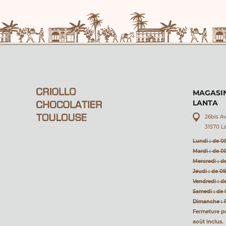
MAGASIN
LANTA
26bis A
31570 L
Lundi : de 0
Mardi : de 0
Mercredi : d
Jeudi : de 0
Vendredi : d
Samedi : de 
Dimanche : 
Fermeture pou
août inclus.