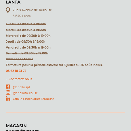
LANTA
26bis Avenue de Toulouse
31570 Lanta
Lundi : de 09:30h à 19:00h
Mardi : de 09:30h à 19:00h
Mercredi : de 09:30h à 19:00h
Jeudi : de 09:30h à 19:00h
Vendredi : de 09:30h à 19:00h
Samedi : de 09:30h à 17:00h
Dimanche : Fermé
Fermeture pour la période estivale du 5 juillet au 26 août inclus.
05 62 18 31 72
Contactez-nous
@criollo.spl
@criollotoulouse
Criollo Chocolatier Toulouse
MAGASIN