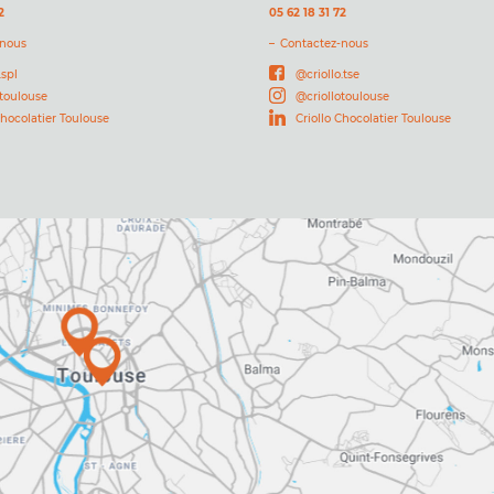
2
05 62 18 31 72
-nous
Contactez-nous
.spl
@criollo.tse
otoulouse
@criollotoulouse
Chocolatier Toulouse
Criollo Chocolatier Toulouse