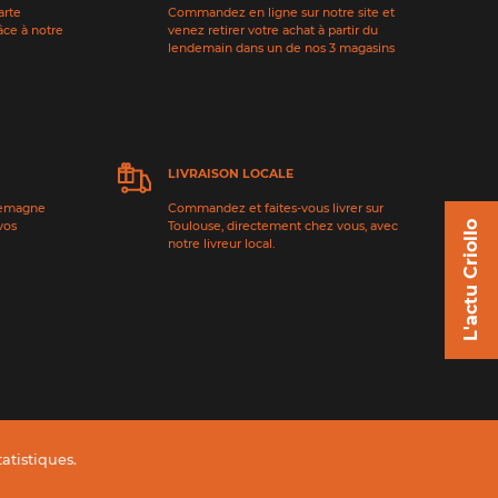
arte
Commandez en ligne sur notre site et
âce à notre
venez retirer votre achat à partir du
lendemain dans un de nos 3 magasins
LIVRAISON LOCALE
lemagne
Commandez et faites-vous livrer sur
vos
Toulouse, directement chez vous, avec
L'actu Criollo
notre livreur local.
tatistiques
.
Conditions générales de vente
Données personnelles
Crédits