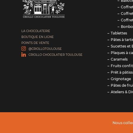
Balloti
Coffre
Coffre
Coffre
Bonbo
LA CHOCOLATERIE
Tablettes
BOUTIQUE EN LIGNE
Pâtes à tarti
POINTS DE VENTE
Sucettes et 
@CRIOLLOTOULOUSE
Plaques à ca
CRIOLLO CHOCOLATIER TOULOUSE
Caramels
Fruits confi
Prêt à pâtiss
Grignotage
Pâtes de fru
Ateliers & Di
Nous colle
Notre site de e-commerce s'inscrit dans le projet de t
CRIOLLO soutenu financièrement par le Conseil Région