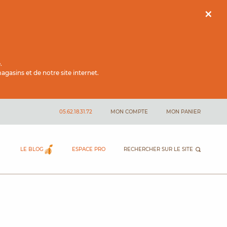
×
.
gasins et de notre site internet.
05.62.18.31.72
MON COMPTE
MON PANIER
LE BLOG
ESPACE PRO
RECHERCHER SUR LE SITE