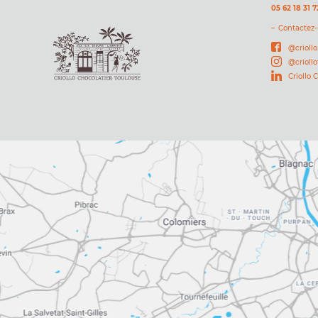
05 62 18 31 7
Contactez
@criollo
@crioll
Criollo 