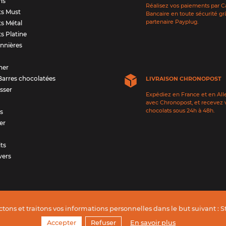
ns
Réalisez vos paiements par C
ts Must
Bancaire en toute sécurité gr
partenaire Payplug.
ts Métal
ts Platine
nnières
ner
Barres chocolatées
LIVRAISON CHRONOPOST
sser
Expédiez en France et en Al
avec Chronopost, et recevez 
chocolats sous 24h à 48h.
ts
er
its
vers
ctons et traitons vos informations personnelles dans le but suivant :
S
ransformation numérique de l'entreprise
Mentions légales
Accepter
Refuser
En savoir plus
al Occitanie