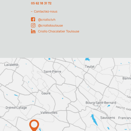
05 62 18 31 72
Contactez-nous
@criollo.tvh
@criollotoulouse
Criollo Chocolatier Toulouse