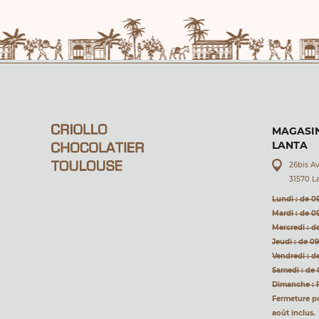
MAGASIN
LANTA
26bis A
31570 L
Lundi : de 0
Mardi : de 0
Mercredi : d
Jeudi : de 0
Vendredi : d
Samedi : de 
Dimanche : 
Fermeture pou
août inclus.