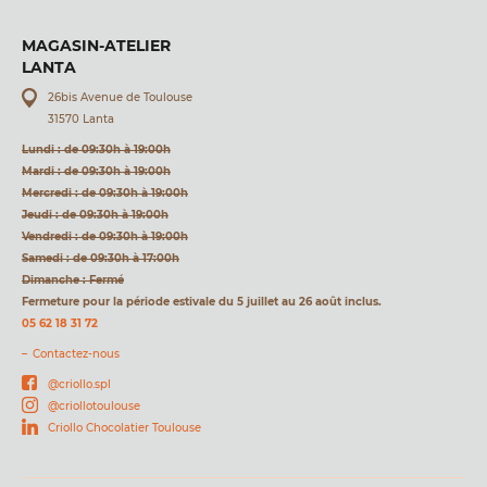
MAGASIN-ATELIER
LANTA
26bis Avenue de Toulouse
31570 Lanta
Lundi : de 09:30h à 19:00h
Mardi : de 09:30h à 19:00h
Mercredi : de 09:30h à 19:00h
Jeudi : de 09:30h à 19:00h
Vendredi : de 09:30h à 19:00h
Samedi : de 09:30h à 17:00h
Dimanche : Fermé
Fermeture pour la période estivale du 5 juillet au 26 août inclus.
05 62 18 31 72
Contactez-nous
@criollo.spl
@criollotoulouse
Criollo Chocolatier Toulouse