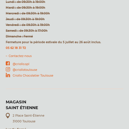
Lundi : de 09:30h à 19:00h
Mardi : de 09:30h à 19:00h
Mercredi : de 09:30h à 19:00h
Jeudi : de 09:30h à 19:00h
Vendredi : de 09:30h à 19:00h
Samedi : de 09:30h à 17:00h
Dimanche : Fermé
Fermeture pour la période estivale du 5 juillet au 26 août inclus.
05 62 18 31 72
Contactez-nous
@criollo.spl
@criollotoulouse
Criollo Chocolatier Toulouse
MAGASIN
SAINT ÉTIENNE
2 Place Saint-Étienne
31000 Toulouse