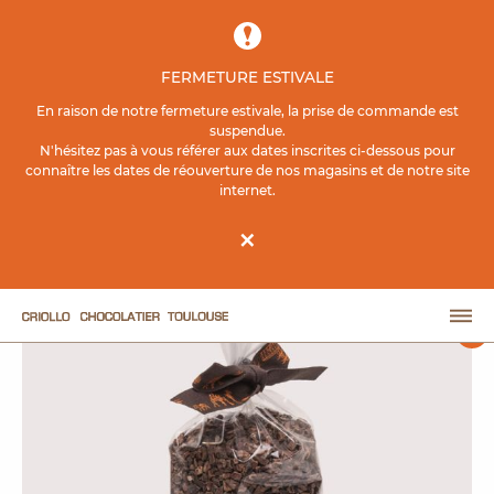
Contenu principal
FERMETURE ESTIVALE
ACCUEIL
BOUTIQUE EN LIGNE
PRÊT À PÂTISSER
En raison de notre fermeture estivale, la prise de commande est
suspendue.
N'hésitez pas à vous référer aux dates inscrites ci-dessous pour
Vrac Grué De Cacao
connaître les dates de réouverture de nos magasins et de notre site
internet.
×