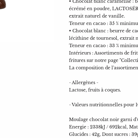
• Chocolat blanc caramélisé : 
écrémé en poudre, LACTOSÉRUM
extrait naturel de vanille.
Teneur en cacao : 35 % minim
• Chocolat blanc : beurre de ca
lécithine de tournesol, extrait 
Teneur en cacao : 33 % minim
Intérieurs : Assortiments de fri
fritures sur notre page "Collect
La composition de l'assortiment
- Allergènes -
Lactose, fruits à coques.
- Valeurs nutritionnelles pour 
Moulage chocolat noir garni d'u
Energie : 2338kJ / 692kcal, Matiè
Glucides : 42g, Dont sucres : 39g