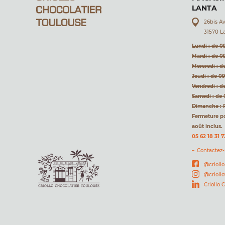
LANTA
26bis A
31570 L
Lundi : de 0
Mardi : de 0
Mercredi : d
Jeudi : de 0
Vendredi : d
Samedi : de 
Dimanche : 
Fermeture pou
août inclus.
05 62 18 31 7
Contactez
@criollo
@crioll
Criollo 