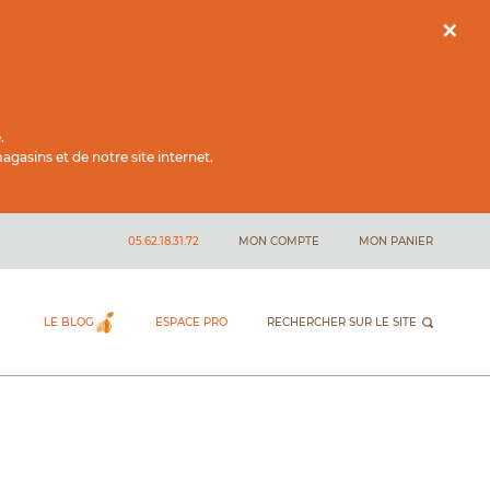
×
.
gasins et de notre site internet.
05.62.18.31.72
MON COMPTE
MON PANIER
LE BLOG
ESPACE PRO
RECHERCHER SUR LE SITE