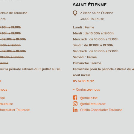
SAINT ÉTIENNE
venue de Toulouse
2 Place Saint-Étienne
anta
31000 Toulouse
9:30h à 19:00h
Lundi : Fermé
9:30h à 19:00h
Mardi : de 10:00h à 19:00h
e 09:30h à 19:00h
Mercredi : de 10:00h à 19:00h
9:30h à 19:00h
Jeudi : de 10:00h à 19:00h
e 09:30h à 19:00h
Vendredi : de 10:00h à 17:00h
09:30h à 17:00h
Samedi : Fermé
Fermé
Dimanche : Fermé
r la période estivale du 5 juillet au 26
Fermeture pour la période estivale du 4 
août inclus.
2
05 62 18 31 72
-nous
Contactez-nous
.spl
@criollo.tse
otoulouse
@criollotoulouse
Chocolatier Toulouse
Criollo Chocolatier Toulouse