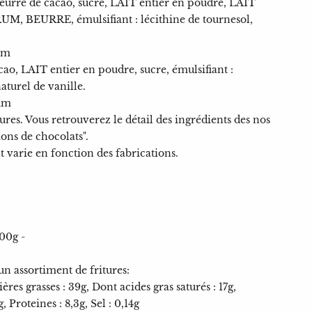
beurre de cacao, sucre, LAIT entier en poudre, LAIT
, BEURRE, émulsifiant : lécithine de tournesol,
um
cao, LAIT entier en poudre, sucre, émulsifiant :
naturel de vanille.
um
tures. Vous retrouverez le détail des ingrédients des nos
ions de chocolats".
 varie en fonction des fabrications.
100g -
n assortiment de fritures:
res grasses : 39g, Dont acides gras saturés : 17g,
, Proteines : 8,3g, Sel : 0,14g