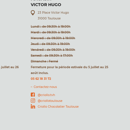
VICTOR HUGO
23 Place Victor Hugo
31000 Toulouse
Lundi : de 09:30h à 19:00h
Mardi : de 09:30h à 19:00h
Mercredi : de 09:30h à 19:00h
Jeudi : de 09:30h à 19:00h
Vendredi : de 09:30h à 19:00h
Samedi : de 09:30h à 17:00h
Dimanche : Fermé
juillet au 26
Fermeture pour la période estivale du 5 juillet au 25
août inclus.
05 62 18 31 72
Contactez-nous
@criollo.tvh
@criollotoulouse
Criollo Chocolatier Toulouse