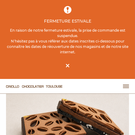
Contenu principal
FERMETURE ESTIVALE
ACCUEIL
BOUTIQUE EN LIGNE
FÊTE DES PÈRES
En raison de notre fermeture estivale, la prise de commande est
suspendue.
N'hésitez pas à vous référer aux dates inscrites ci-dessous pour
Grain de caractère
connaître les dates de réouverture de nos magasins et de notre site
internet.
×