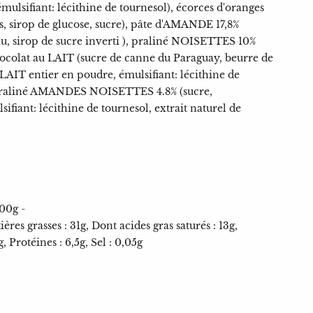
mulsifiant: lécithine de tournesol), écorces d'oranges
es, sirop de glucose, sucre), pâte d'AMANDE 17,8%
, sirop de sucre inverti ), praliné NOISETTES 10%
ocolat au LAIT (sucre de canne du Paraguay, beurre de
LAIT entier en poudre, émulsifiant: lécithine de
), praliné AMANDES NOISETTES 4.8% (sucre,
ant: lécithine de tournesol, extrait naturel de
100g -
ères grasses : 31g, Dont acides gras saturés : 13g,
, Protéines : 6,5g, Sel : 0,05g