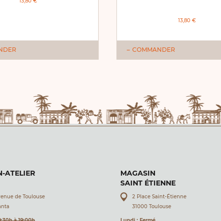
13,80 €
13,80 €
NDER
COMMANDER
-ATELIER
MAGASIN
SAINT ÉTIENNE
venue de Toulouse
2 Place Saint-Étienne
anta
31000 Toulouse
9:30h à 19:00h
Lundi : Fermé