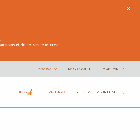
×
.
gasins et de notre site internet.
05.62.18.31.72
MON COMPTE
MON PANIER
LE BLOG
ESPACE PRO
RECHERCHER SUR LE SITE