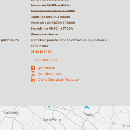
Mardi : de 09:30h à 19:00h
Mercredi : de 09:30h à 19:00h
Jeudi : de 09:30h à 19:00h
Vendredi : de 09:30h à 19:00h
Samedi : de 09:30h à 17:00h
Dimanche : Fermé
juillet au 26
Fermeture pour la période estivale du 5 juillet au 25
août inclus.
05 62 18 31 72
Contactez-nous
@criollo.tvh
@criollotoulouse
Criollo Chocolatier Toulouse