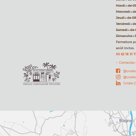
Mardi : de 0
Mercredi : d
Jeudi : de 0
Vendredi : d
Samedi : de 
Dimanche : 
Fermeture pou
août inclus.
05 62 18 31 7
Contactez
@criollo
@crioll
Criollo 