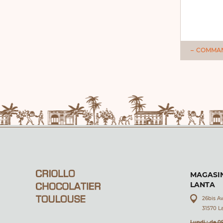
COMMANDER
COMMA
MAGASIN
LANTA
26bis A
31570 L
Lundi : de 0