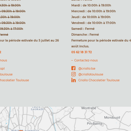
9:30h à 19:00h
Mardi : de 10:00h à 19:00h
e 09:30h à 19:00h
Mercredi : de 10:00h à 19:00h
9:30h à 19:00h
Jeudi : de 10:00h à 19:00h
e 09:30h à 19:00h
Vendredi : de 10:00h à 17:00h
09:30h à 17:00h
Samedi : Fermé
Fermé
Dimanche : Fermé
r la période estivale du 5 juillet au 26
Fermeture pour la période estivale du 4 
août inclus.
2
05 62 18 31 72
-nous
Contactez-nous
.spl
@criollo.tse
otoulouse
@criollotoulouse
Chocolatier Toulouse
Criollo Chocolatier Toulouse