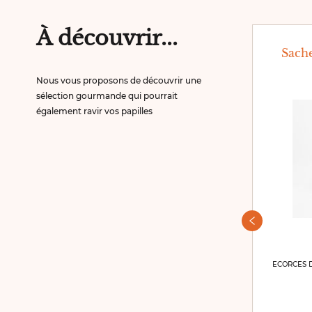
À découvrir...
Sachet de
Sache
gingembrettes 100g
Nous vous proposons de découvrir une
sélection gourmande qui pourrait
également ravir vos papilles
SACHET DE GINGEMBRETTES 100G
Momentanément
indisponible
ECORCES 