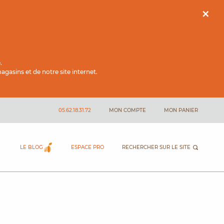
×
.
gasins et de notre site internet.
05.62.18.31.72
MON COMPTE
MON PANIER
LE BLOG
ESPACE PRO
RECHERCHER SUR LE SITE