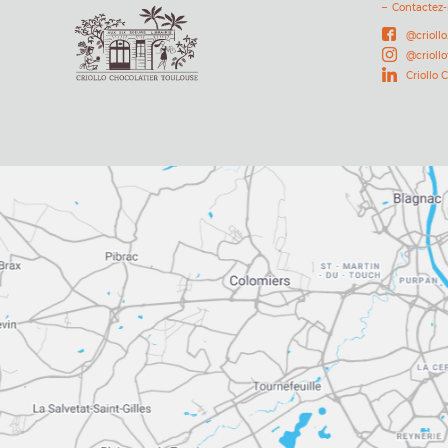
Contactez
@criollo
@crioll
Criollo 