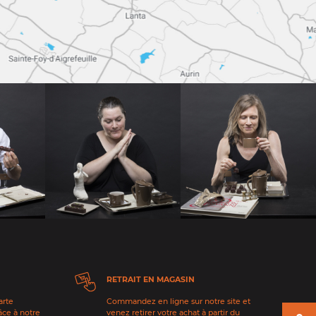
RETRAIT EN MAGASIN
arte
Commandez en ligne sur notre site et
âce à notre
venez retirer votre achat à partir du