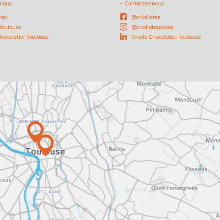
-nous
Contactez-nous
.spl
@criollo.tse
otoulouse
@criollotoulouse
Chocolatier Toulouse
Criollo Chocolatier Toulouse