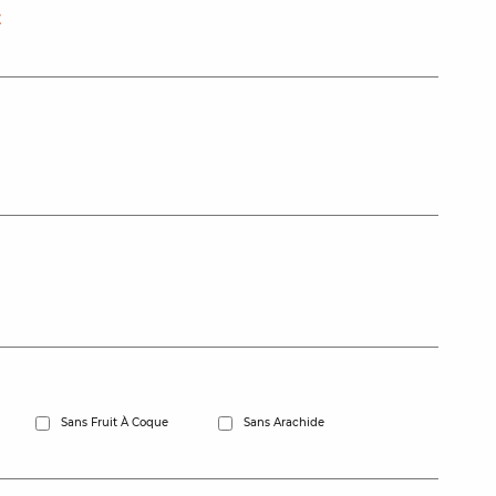
t
Sans Fruit À Coque
Sans Arachide