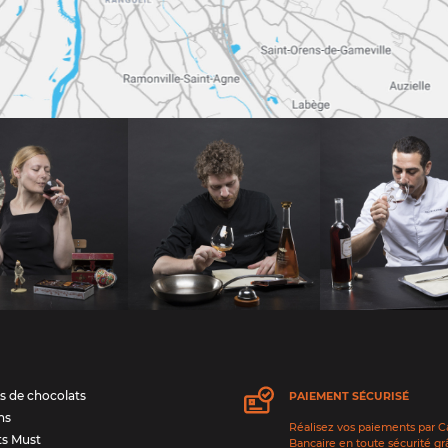
s de chocolats
PAIEMENT SÉCURISÉ
ns
Réalisez vos paiements par C
ts Must
Bancaire en toute sécurité gr