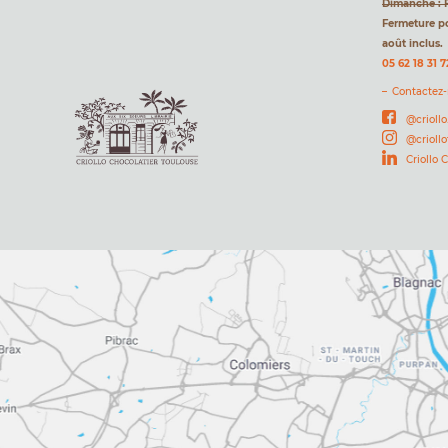
Dimanche : 
Fermeture pou
août inclus.
05 62 18 31 7
Contactez
@criollo
@crioll
Criollo 