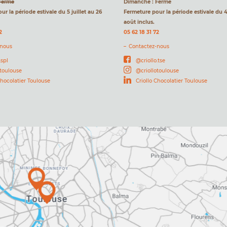
Fermé
Dimanche : Fermé
r la période estivale du 5 juillet au 26
Fermeture pour la période estivale du 4 
août inclus.
2
05 62 18 31 72
-nous
Contactez-nous
.spl
@criollo.tse
otoulouse
@criollotoulouse
Chocolatier Toulouse
Criollo Chocolatier Toulouse