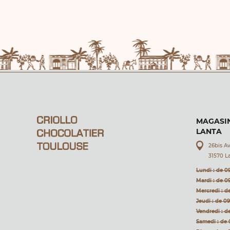
MAGASIN
LANTA
26bis A
31570 L
Lundi : de 0
Mardi : de 0
Mercredi : d
Jeudi : de 0
Vendredi : d
Samedi : de 