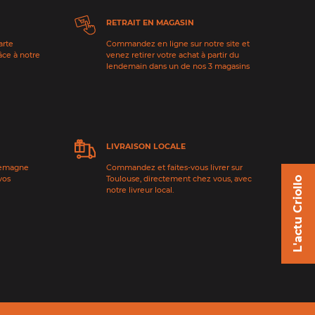
RETRAIT EN MAGASIN
arte
Commandez en ligne sur notre site et
âce à notre
venez retirer votre achat à partir du
lendemain dans un de nos 3 magasins
LIVRAISON LOCALE
lemagne
Commandez et faites-vous livrer sur
vos
Toulouse, directement chez vous, avec
L'actu Criollo
notre livreur local.