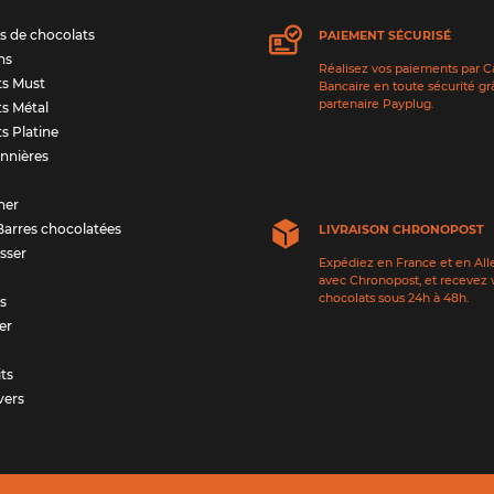
s de chocolats
PAIEMENT SÉCURISÉ
ns
Réalisez vos paiements par C
ts Must
Bancaire en toute sécurité gr
partenaire Payplug.
ts Métal
ts Platine
nnières
ner
Barres chocolatées
LIVRAISON CHRONOPOST
sser
Expédiez en France et en Al
avec Chronopost, et recevez 
chocolats sous 24h à 48h.
ts
er
its
vers