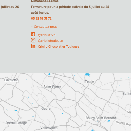
Dimanche : Fermé
juillet au 26
Fermeture pour la période estivale du 5 juillet au 25
août inclus.
05 62 18 31 72
Contactez-nous
@criollo.tvh
@criollotoulouse
Criollo Chocolatier Toulouse