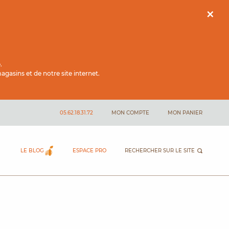
×
.
gasins et de notre site internet.
05.62.18.31.72
MON COMPTE
MON PANIER
LE BLOG
ESPACE PRO
RECHERCHER SUR LE SITE