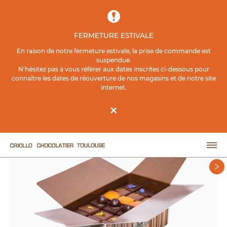
Contenu principal
FERMETURE ESTIVALE
ACCUEIL
BOUTIQUE EN LIGNE
ASSORTIMENTS DE CHOCOLATS
En raison de notre fermeture estivale, la prise de commande est
BALLOTINS
suspendue.
N'hésitez pas à vous référer aux dates inscrites ci-dessous pour
connaître les dates de réouverture de nos magasins et de notre site
Ballotin 250g
internet.
×