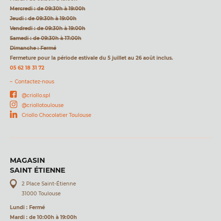
Mercredi : de 09:30h à 19:00h
Jeudi : de 09:30h à 19:00h
Vendredi : de 09:30h à 19:00h
Samedi : de 09:30h à 17:00h
Dimanche : Fermé
Fermeture pour la période estivale du 5 juillet au 26 août inclus.
05 62 18 31 72
Contactez-nous
@criollo.spl
@criollotoulouse
Criollo Chocolatier Toulouse
MAGASIN
SAINT ÉTIENNE
2 Place Saint-Étienne
31000 Toulouse
Lundi : Fermé
Mardi : de 10:00h à 19:00h