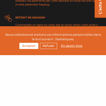
L'actu Criollo
Réalisez vos paiements par Carte Bancaire en toute sécurité grâce
à notre partenaire Payplug.
RETRAIT EN MAGASIN
Commandez en ligne sur notre site et venez retirer votre achat à
partir du lendemain dans un de nos 3 magasins
Nous collectons et traitons vos informations personnelles dans
le but suivant :
Statistiques
.
LIVRAISON CHRONOPOST
Accepter
Refuser
En savoir plus
Expédiez en France et en Allemagne avec Chronopost, et recevez
vos chocolats sous 24h à 48h.
LIVRAISON LOCALE
Commandez et faites-vous livrer sur Toulouse, directement chez
vous, avec notre livreur local.
Mentions légales