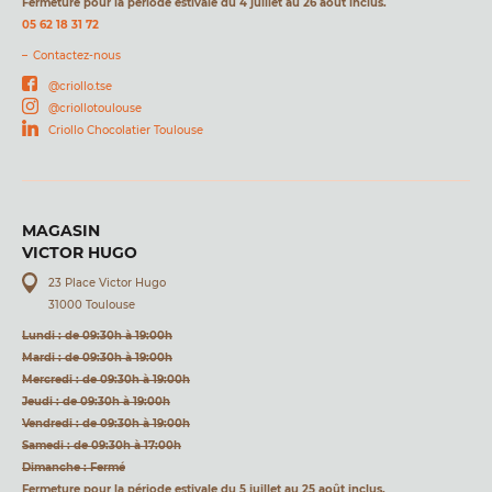
Fermeture pour la période estivale du 4 juillet au 26 août inclus.
05 62 18 31 72
Contactez-nous
@criollo.tse
@criollotoulouse
Criollo Chocolatier Toulouse
MAGASIN
VICTOR HUGO
23 Place Victor Hugo
31000 Toulouse
Lundi : de 09:30h à 19:00h
Mardi : de 09:30h à 19:00h
Mercredi : de 09:30h à 19:00h
Jeudi : de 09:30h à 19:00h
Vendredi : de 09:30h à 19:00h
Samedi : de 09:30h à 17:00h
Dimanche : Fermé
Fermeture pour la période estivale du 5 juillet au 25 août inclus.