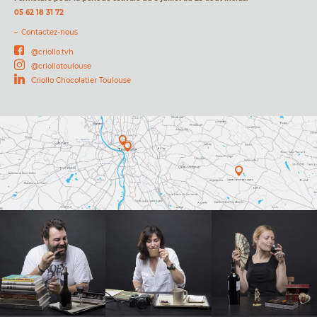
05 62 18 31 72
Contactez-nous
@criollo.tvh
@criollotoulouse
Criollo Chocolatier Toulouse