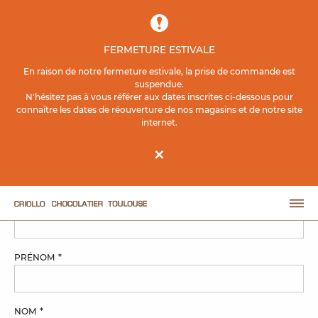
Contenu principal
FERMETURE ESTIVALE
ACCUEIL
NOUS CONTACTER
En raison de notre fermeture estivale, la prise de commande est
suspendue.
N'hésitez pas à vous référer aux dates inscrites ci-dessous pour
CRIOLLO
connaître les dates de réouverture de nos magasins et de notre site
internet.
Nous contacter
×
Utilisez le formulaire de contact ci-dessous pour nous envoyer un
message.
E-MAIL
PRÉNOM
NOM